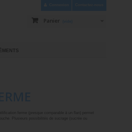
Connexion
Contactez-nous
Panier
(vide)
ÉMENTS
 FERME
 gélification ferme (presque comparable à un flan) permet
bouche. Plusieurs possibilités de sucrage (sucrée ou