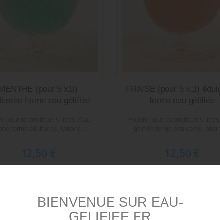
MENTHE (pour 5 x1l)
FRAISE (pour 5 x1l) édul
lcorée ferme eau gélifiée
ferme eau gélifiée
e pour reconstituer 5 litres d'eau
Poudre pour reconstituer 5 litres
ifiée ferme édulcorée. Origine...
gélifiée ferme édulcorée. origin
12,50 €
12,50 €
Détails
Détails
BIENVENUE SUR EAU-
Ajouter au panier
Ajouter au panier
GELIFIEE.FR