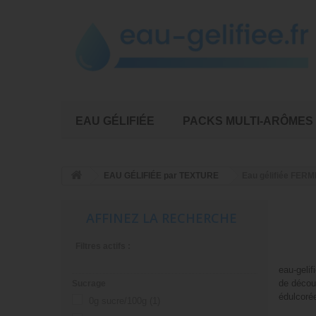
EAU GÉLIFIÉE
PACKS MULTI-ARÔMES
EAU GÉLIFIÉE par TEXTURE
Eau gélifiée FERM
AFFINEZ LA RECHERCHE
Filtres actifs :
eau-gelif
de découp
Sucrage
édulcorée
0g sucre/100g
(1)
Détails