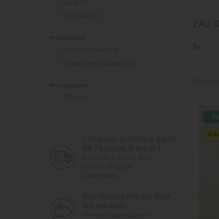
Sucré
(7)
Édulcoré
(12)
EAU G
Présentation
Tri
--
Pot prêt à boire
(10)
Poudre à reconstituer
(10)
Résultats
Normalisation
IDDSI
(1)
F
Édu
Livraison gratuite à partir­
de ­75 euros d'achat !
Forfait de 6.90€ en deçà
France - Belgique -
Luxembourg
Prix dégressifs ­sur tous
les produits
Remises automatiques à