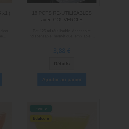
 x1l)
16 POTS RE-UTILISABLES
.
avec COUVERCLE
 d'eau
Pot 125 ml réutilisable. Accessoire
e...
indispensable: hermétique, empilable,...
3,88 €
Détails
Ajouter au panier
Ferme
Édulcoré