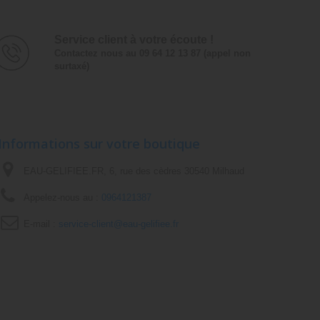
Service client à votre écoute !
Contactez nous au 09 64 12 13 87 (appel non
surtaxé)
Informations sur votre boutique
EAU-GELIFIEE.FR, 6, rue des cèdres 30540 Milhaud
Appelez-nous au :
0964121387
E-mail :
service-client@eau-gelifiee.fr