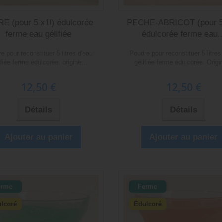
E (pour 5 x1l) édulcorée
PECHE-ABRICOT (pour 5
ferme eau gélifiée
édulcorée ferme eau..
e pour reconstituer 5 litres d'eau
Poudre pour reconstituer 5 litres
ifiée ferme édulcorée. origine...
gélifiée ferme édulcorée. Origin
12,50 €
12,50 €
Détails
Détails
Ajouter au panier
Ajouter au panier
erme
Ferme
lcoré
Édulcoré