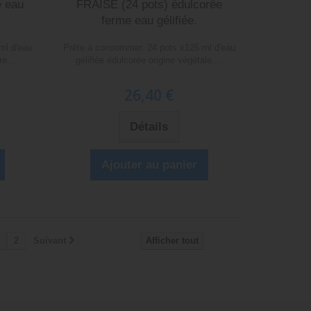
 eau
FRAISE (24 pots) édulcorée
ferme eau gélifiée.
ml d'eau
Prête à consommer. 24 pots x125 ml d'eau
re...
gélifiée édulcorée origine végétale....
26,40 €
Détails
Ajouter au panier
2
Suivant
Afficher tout