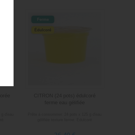
Ferme
Édulcoré
orée
CITRON (24 pots) édulcoré
ferme eau gélifiée
 g d'eau
Prête à consommer. 24 pots x 125 g d'eau
ré.
gélifiée texture ferme. Edulcoré