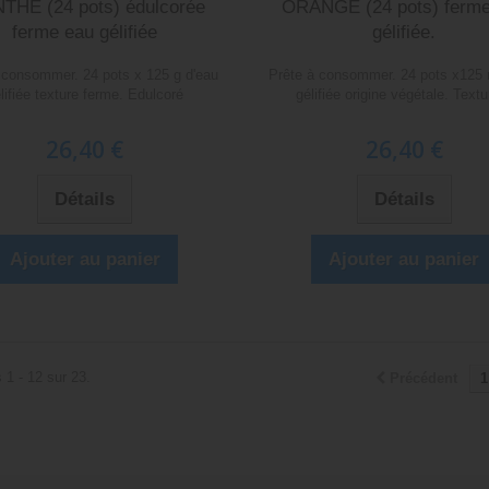
THE (24 pots) édulcorée
ORANGE (24 pots) ferme
ferme eau gélifiée
gélifiée.
 consommer. 24 pots x 125 g d'eau
Prête à consommer. 24 pots x125 
lifiée texture ferme. Edulcoré
gélifiée origine végétale. Textu
26,40 €
26,40 €
Détails
Détails
Ajouter au panier
Ajouter au panier
 1 - 12 sur 23.
Précédent
1