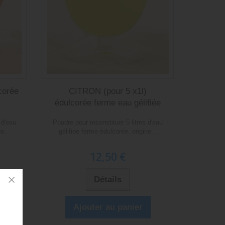
corée
CITRON (pour 5 x1l)
édulcorée ferme eau gélifiée
 d'eau
Poudre pour reconstituer 5 litres d'eau
e...
gélifiée ferme édulcorée. origine...
12,50 €
Détails
Ajouter au panier