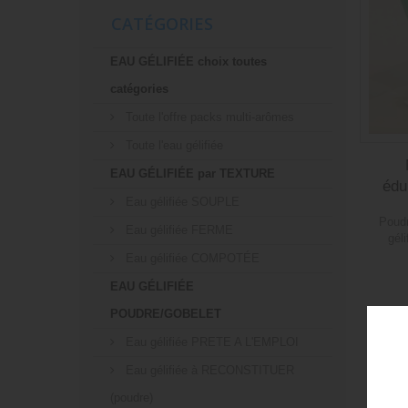
CATÉGORIES
EAU GÉLIFIÉE choix toutes
catégories
Toute l'offre packs multi-arômes
Toute l'eau gélifiée
EAU GÉLIFIÉE par TEXTURE
édu
Eau gélifiée SOUPLE
Poudr
Eau gélifiée FERME
gél
Eau gélifiée COMPOTÉE
EAU GÉLIFIÉE
POUDRE/GOBELET
Eau gélifiée PRETE A L'EMPLOI
Eau gélifiée à RECONSTITUER
(poudre)