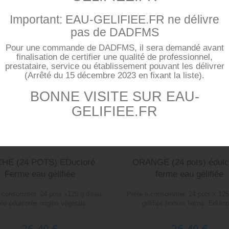
Important: EAU-GELIFIEE.FR ne délivre
pas de DADFMS
erme
Ferme
Pour une commande de DADFMS, il sera demandé avant
lcoré
Édulcoré
finalisation de certifier une qualité de professionnel,
prestataire, service ou établissement pouvant les délivrer
(Arrêté du 15 décembre 2023 en fixant la liste).
BONNE VISITE SUR EAU-
GELIFIEE.FR
HE (24 POTS) EDucloré
ORANGE (24 pots) édulc
Ferme eau gélifiée
ferme eau gélifiée
à consommer. 24 pots x125 g d'eau
Prête à consommer. 24 pots x 125
iée édulcorée origine végétale....
gélifiée texture ferme. Edulco