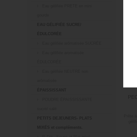
Eau gélifiée PRETE en mini
gourde
F
EAU GÉLIFIÉE SUCRE/
Édu
ÉDULCORÉE
Eau gélifiée arômatisée SUCRÉE
Eau gélifiée aromatisée
ÉDULCORÉE
Eau gélifiée NEUTRE non
arômatisée
ÉPAISSISSANT
PEC
POUDRE ÉPAISSISSANTE
sucré/ salé
Prête 
PETITS DEJEUNERS- PLATS
gélif
MIXÉS et compléments.
P. Déj., Soupe et Plat mixé