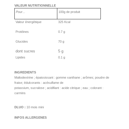
VALEUR NUTRITIONNELLE
Pour
...
100g de produit
Valeur énergétique
325 Kcal
Protéines
0.7 g
Glucides
70 g
dont sucres
5 g
Lipides
0.1 g
INGREDIENTS
Maltodextrine ; épaississant : gomme xanthane ; arômes; poudre de
fraise
; édulcorants : acésulfame de
potassium, sucralose ; acidifiant : acide citrique ; eau ; colorant :
carmins
DLUO :
10 mois mini
INFOS ALLERGENES