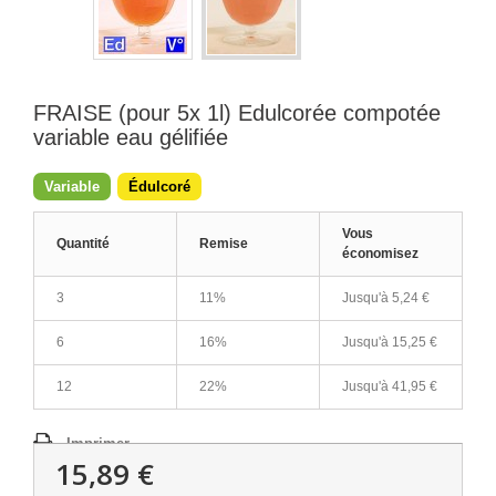
FRAISE (pour 5x 1l) Edulcorée compotée
variable eau gélifiée
Variable
Édulcoré
Vous
Quantité
Remise
économisez
3
11%
Jusqu'à
5,24 €
6
16%
Jusqu'à
15,25 €
12
22%
Jusqu'à
41,95 €
Imprimer
15,89 €