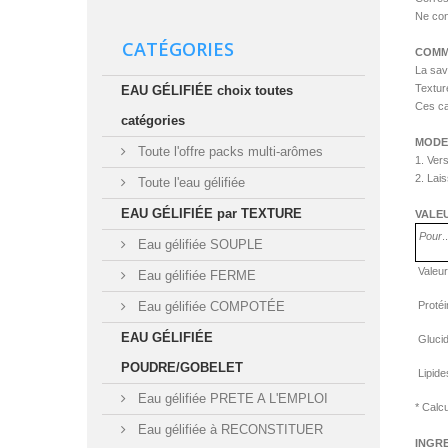
Ne con
CATÉGORIES
COMM
La save
Texture
EAU GÉLIFIÉE choix toutes
Ces car
catégories
MODE
Toute l'offre packs multi-arômes
1. Ver
2. Lais
Toute l'eau gélifiée
EAU GÉLIFIÉE par TEXTURE
VALE
Pour
.
Eau gélifiée SOUPLE
Valeu
Eau gélifiée FERME
Proté
Eau gélifiée COMPOTÉE
EAU GÉLIFIÉE
Gluci
POUDRE/GOBELET
Lipide
Eau gélifiée PRETE A L'EMPLOI
* Calcu
Eau gélifiée à RECONSTITUER
INGR