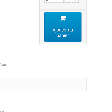
Ajouter au
panier
'eau.
out)