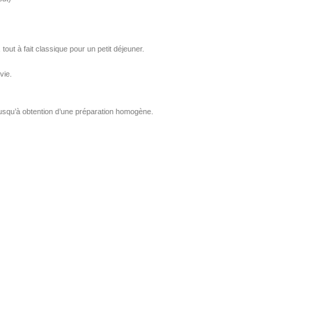
out à fait classique pour un petit déjeuner.
vie.
 jusqu’à obtention d’une préparation homogène.