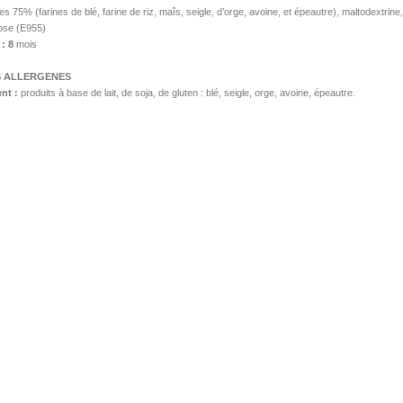
es 75% (farines de blé, farine de riz, maîs, seigle, d’orge, avoine, et épeautre), maltodextr
ose (E955)
: 8
mois
S ALLERGENES
ent :
produits à base de lait, de soja, de gluten : blé, seigle, orge, avoine, épeautre.