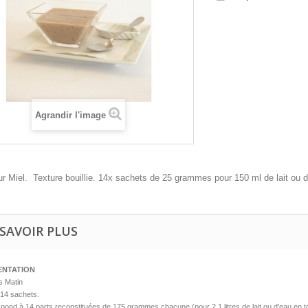
Agrandir l'image
r Miel. Texture bouillie. 14x sachets de 25 grammes pour 150 ml de lait ou d
SAVOIR PLUS
ENTATION
s Matin
 14 sachets.
pond à 14 parts reconstituées de 175 grammes chacune.(pour 2.1 litres de lait ou d'eau en t