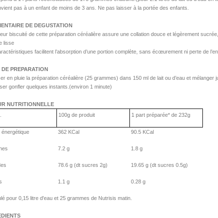
vient pas à un enfant de moins de 3 ans. Ne pas laisser à la portée des enfants.
ENTAIRE DE DEGUSTATION
ur biscuité de cette préparation céréalière assure une collation douce et légèrement sucrée, t
 lisse
actéristiques facilitent l’absorption d’une portion complète, sans écœurement ni perte de l’en
 DE PREPARATION
ser en pluie la préparation céréalière (25 grammes) dans 150 ml de lait ou d’eau et mélanger
ser gonfler quelques instants.(environ 1 minute)
UR NUTRITIONNELLE
..
100g de produit
1 part préparée* de 232g
r énergétique
362 KCal
90.5 KCal
ines
7.2 g
1.8 g
des
78.6 g (dt sucres 2g)
19.65 g (dt sucres 0.5g)
s
1.1 g
0.28 g
lé pour 0,15 litre d'eau et 25 grammes de Nutrisis matin.
EDIENTS