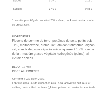
Lipides
3.37 g
2.13 g
Sodium
1.40 g
0.88 g
* calculée pour 63g de produit et 250ml d'eau, conformément au mode
de préparation.
INGREDIENTS
Flocons de pomme de terre, protéines de soja, petits pois
11%, maltodextrine, arôme, lait, amidon transformé, oignon,
sel, viande de poule séparée mécaniquement 1.7%, crème
de lait, matière grasse végétale hydrogénée (palme), ail,
extrait d'épices
DLUO :
12 mois
INFOS ALLERGENES
Contient :
Lait, gluten, soja.
Fabriqué dans un site utilisant en plus : soja,
anhydride
sulfureux et
sulfites
, œufs, céleri, céréales (gluten), poisson et crustacés
, moutarde.