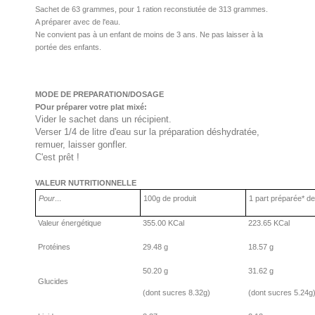
Sachet de 63 grammes, pour 1 ration reconstiutée de 313 grammes.
A préparer avec de l'eau.
Ne convient pas à un enfant de moins de 3 ans. Ne pas laisser à la
portée des enfants.
MODE DE PREPARATION/DOSAGE
POur préparer votre plat mixé:
Vider le sachet dans un récipient.
Verser 1/4 de litre d'eau sur la préparation déshydratée,
remuer, laisser gonfler.
C'est prêt !
VALEUR NUTRITIONNELLE
Pour
...
100g de produit
1 part préparée* d
Valeur énergétique
355.00 KCal
223.65 KCal
Protéines
29.48 g
18.57 g
50.20 g
31.62 g
Glucides
(dont sucres 8.32g)
(dont sucres 5.24g